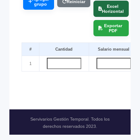
Reiniciar
grupo
Excel
Horizontal
Exportar
PDF
#
Cantidad
Salario mensual
1
Servivarios Gestión Temporal. Todos los
derechos reservados 2023.